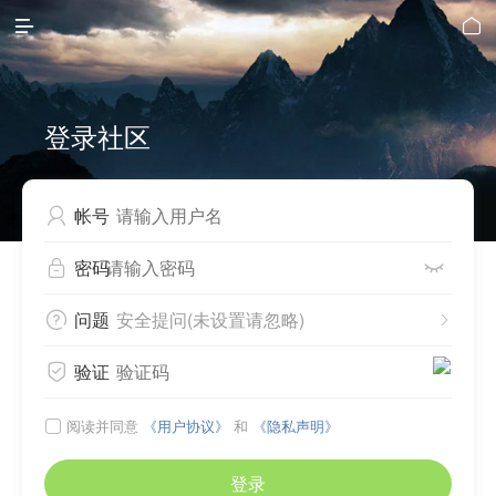


登录社区
帐号

密码


问题
安全提问(未设置请忽略)


验证

阅读并同意
《用户协议》
和
《隐私声明》

登录