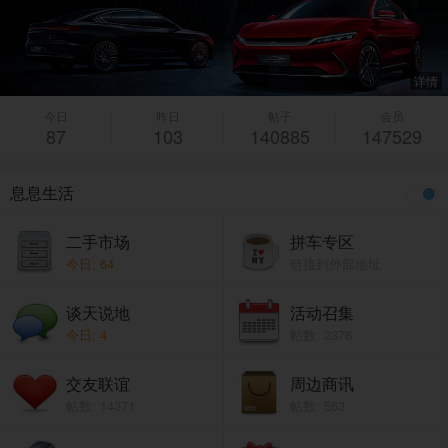
详情
今日
昨日
帖子
会员
87
103
140885
147529
息息生活
二手市场
拼车专区
今日: 64
链接到外部地址
谈天说地
活动召集
今日: 4
帖数: 2376
交友联谊
周边商讯
帖数: 14371
帖数: 563