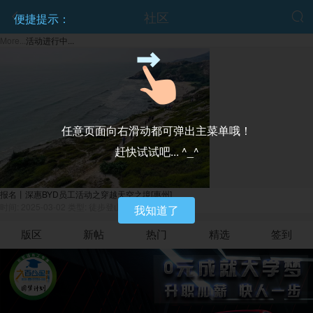
社区


便捷提示：
More...
活动进行中...
任意页面向右滑动都可弹出主菜单哦！
赶快试试吧... ^_^
报名丨深惠BYD员工活动之穿越天空之境[惠州]
时间: 2025-03-02
类型: 徒步登山
我知道了
版区
新帖
热门
精选
签到