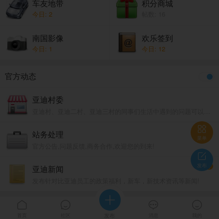
车友地带
积分商城
今日: 2
帖数: 16
南国影像
欢乐签到
今日: 1
今日: 12
官方动态
亚迪村委
亚迪村、亚迪二村、亚迪三村的同事们生活中遇到的问题可以在这里交流，将有热心知情人士负责解答。

站务处理
菜单
官方公告,问题反馈,商务合作,欢迎您的到来!

4
发布
亚迪新闻
发布针对比亚迪员工的政策福利，新车，新技术资讯等新闻!





首页
社区
发布
消息
我的