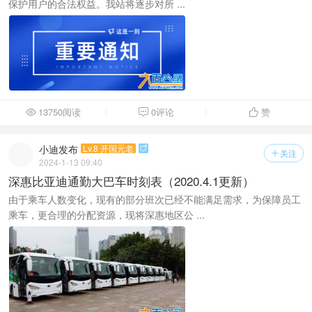
保护用户的合法权益。我站将逐步对所 ...
13750阅读
0评论
赞



小迪发布
Lv.8 开国元老

关注

2024-1-13 09:40
深惠比亚迪通勤大巴车时刻表（2020.4.1更新）
由于乘车人数变化，现有的部分班次已经不能满足需求，为保障员工
乘车，更合理的分配资源，现将深惠地区公 ...