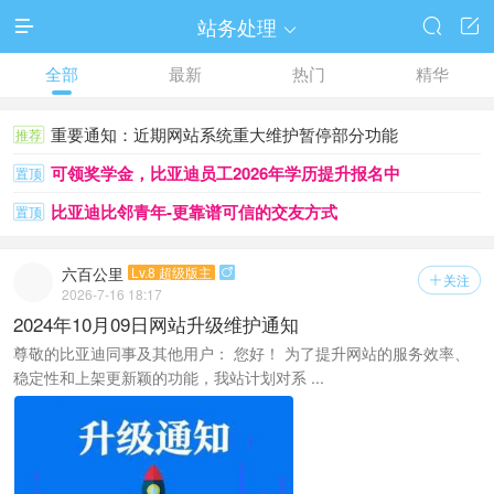
站务处理




全部
最新
热门
精华
重要通知：近期网站系统重大维护暂停部分功能
推荐
可领奖学金，比亚迪员工2026年学历提升报名中
置顶
比亚迪比邻青年-更靠谱可信的交友方式
置顶
六百公里
Lv.8 超级版主

关注

2026-7-16 18:17
2024年10月09日网站升级维护通知
尊敬的比亚迪同事及其他用户： 您好！ 为了提升网站的服务效率、
稳定性和上架更新颖的功能，我站计划对系 ...