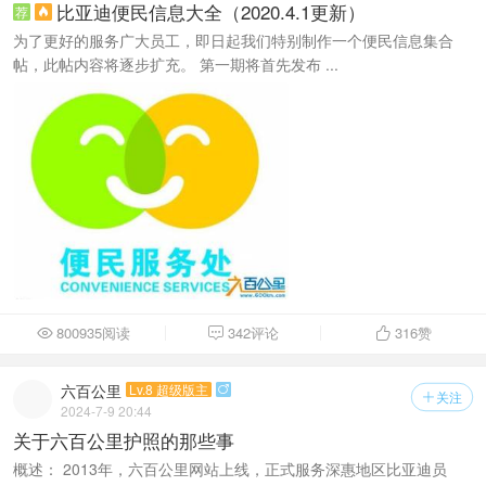
比亚迪便民信息大全（2020.4.1更新）
荐

为了更好的服务广大员工，即日起我们特别制作一个便民信息集合
帖，此帖内容将逐步扩充。 第一期将首先发布 ...
800935阅读
342评论
316
赞



六百公里
Lv.8 超级版主

关注

2024-7-9 20:44
关于六百公里护照的那些事
概述： 2013年，六百公里网站上线，正式服务深惠地区比亚迪员