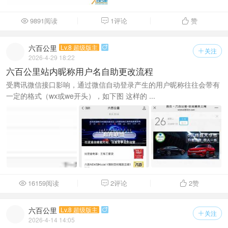
9891阅读
1评论
赞



六百公里
Lv.8 超级版主

关注

2026-4-29 18:22
六百公里站内昵称用户名自助更改流程
受腾讯微信接口影响，通过微信自动登录产生的用户昵称往往会带有
一定的格式（wx或we开头），如下图 这样的 ...
16159阅读
2评论
2
赞



六百公里
Lv.8 超级版主

关注

2026-4-14 14:05