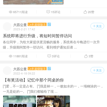
65711阅读
15评论
20
赞



六百公里
Lv.8 超级版主

关注

2023-2-21 17:42
系统即将进行升级，将短时间暂停访问
各位同学，为给大家提供更流畅的服务，系统将在今晚进行一次升
级，升级期间暂停一切访问。看到维护通知后请 ...
11881阅读
3评论
3
赞



六百公里
Lv.8 超级版主

关注

2022-4-18 09:22
【有奖活动】记忆中那个同桌的你
[*]爱，不一定是占有。 [*]我是林一，一败如水的一，一塌糊涂的一，
一无是处的一。 [*]我们都输给了现 ...