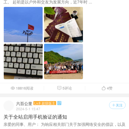
工。 起初是以户外和交友为发展方向，近7年时 ...
18816阅读
5评论
4
赞



六百公里
Lv.8 超级版主

关注

2024-5-1 15:47
关于全站启用手机验证的通知
亲爱的同事、用户： 为响应相关部门关于加强网络安全的倡议，以及