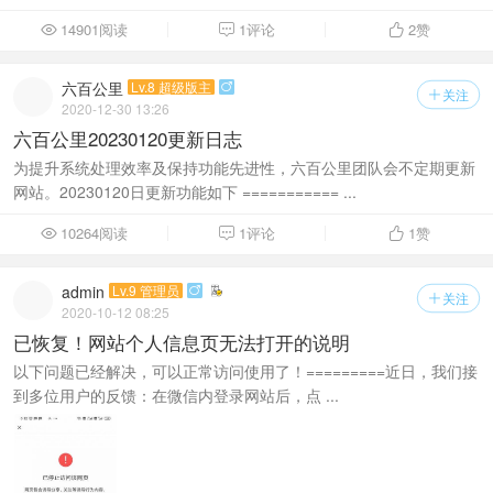
14901阅读
1评论
2
赞



六百公里
Lv.8 超级版主

关注

2020-12-30 13:26
六百公里20230120更新日志
为提升系统处理效率及保持功能先进性，六百公里团队会不定期更新
网站。20230120日更新功能如下 =========== ...
10264阅读
1评论
1
赞



admin
Lv.9 管理员

关注

2020-10-12 08:25
已恢复！网站个人信息页无法打开的说明
以下问题已经解决，可以正常访问使用了！=========近日，我们接
到多位用户的反馈：在微信内登录网站后，点 ...