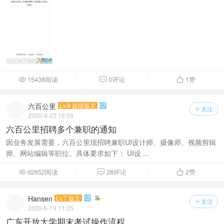
15438阅读
0评论
1
赞



六百公里
Lv.8 超级版主

关注

2020-9-23 16:59
六百公里招聘多个兼职的通知
因业务发展需要，六百公里现招聘兼职UI设计师、摄像师、视频剪辑
师、网站编辑等职位。具体要求如下： UI设 ...
62652阅读
28评论
2
赞



Hansen
Lv.7 版主

关注

2020-6-19 11:25
广东开放大学期末考试操作流程