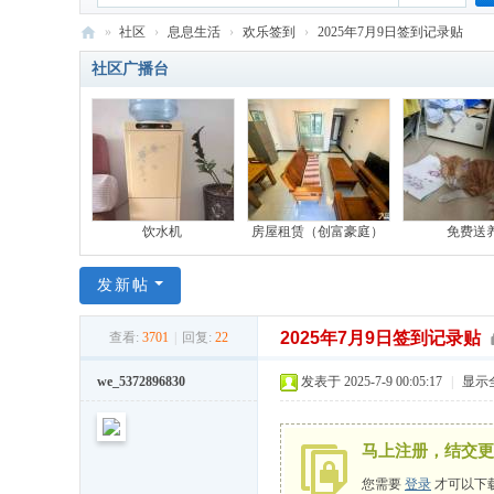
»
社区
›
息息生活
›
欢乐签到
›
2025年7月9日签到记录贴
六
社区广播台
百
公
里
-
比
饮水机
房屋租赁（创富豪庭）
免费送
亚
发新帖
迪
员
2025年7月9日签到记录贴
查看:
3701
|
回复:
22
工
we_5372896830
发表于 2025-7-9 00:05:17
|
显示
网
马上注册，结交更
您需要
登录
才可以下