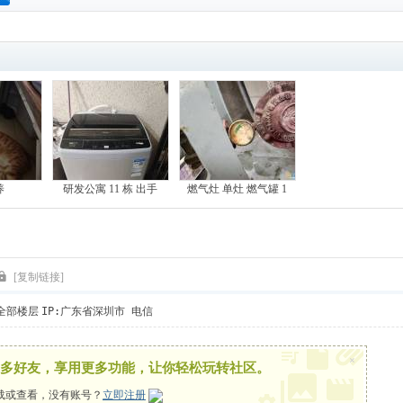
搜
索
养
研发公寓 11 栋 出手
燃气灶 单灶 燃气罐 1
[复制链接]
全部楼层
IP:广东省深圳市 电信
×
多好友，享用更多功能，让你轻松玩转社区。
载或查看，没有账号？
立即注册