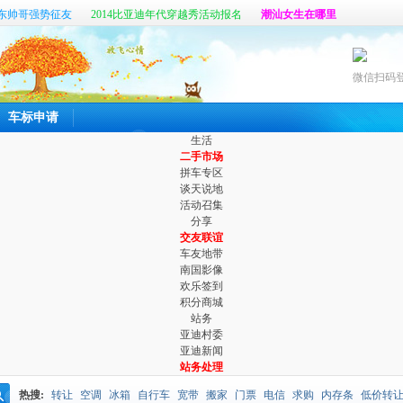
东帅哥强势征友
2014比亚迪年代穿越秀活动报名
潮汕女生在哪里
帖
真心寻找那个她
六百公里最新客户端开放体验啦
微信扫码
车标申请
生活
二手市场
拼车专区
谈天说地
活动召集
分享
交友联谊
车友地带
南国影像
欢乐签到
积分商城
站务
亚迪村委
亚迪新闻
站务处理
热搜:
转让
空调
冰箱
自行车
宽带
搬家
门票
电信
求购
内存条
低价转