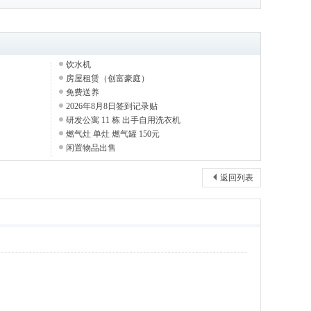
饮水机
房屋租赁（创富豪庭）
免费送养
2026年8月8日签到记录贴
研发公寓 11 栋 出手自用洗衣机
燃气灶 单灶 燃气罐 150元
闲置物品出售
返回列表